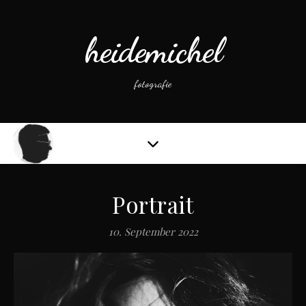
heidemichel
fotografie
Portrait
10. September 2022