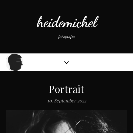
heidemichel
fotografie
Portrait
10. September 2022